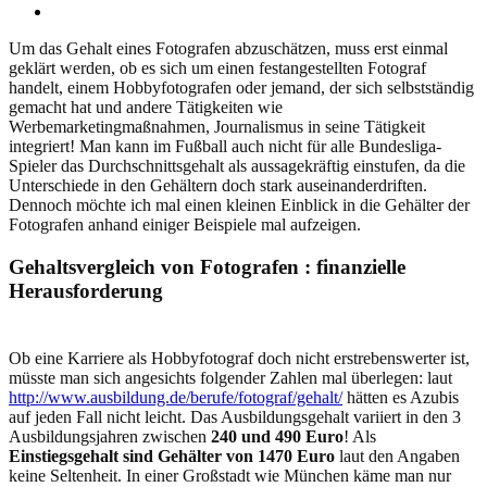
Um das Gehalt eines Fotografen abzuschätzen, muss erst einmal
geklärt werden, ob es sich um einen festangestellten Fotograf
handelt, einem Hobbyfotografen oder jemand, der sich selbstständig
gemacht hat und andere Tätigkeiten wie
Werbemarketingmaßnahmen, Journalismus in seine Tätigkeit
integriert! Man kann im Fußball auch nicht für alle Bundesliga-
Spieler das Durchschnittsgehalt als aussagekräftig einstufen, da die
Unterschiede in den Gehältern doch stark auseinanderdriften.
Dennoch möchte ich mal einen kleinen Einblick in die Gehälter der
Fotografen anhand einiger Beispiele mal aufzeigen.
Gehaltsvergleich von Fotografen : finanzielle
Herausforderung
Ob eine Karriere als Hobbyfotograf doch nicht erstrebenswerter ist,
müsste man sich angesichts folgender Zahlen mal überlegen: laut
http://www.ausbildung.de/berufe/fotograf/gehalt/
hätten es Azubis
auf jeden Fall nicht leicht. Das Ausbildungsgehalt variiert in den 3
Ausbildungsjahren zwischen
240 und 490 Euro
! Als
Einstiegsgehalt sind Gehälter von 1470 Euro
laut den Angaben
keine Seltenheit. In einer Großstadt wie München käme man nur