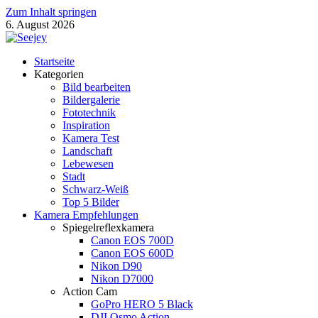
Zum Inhalt springen
6. August 2026
Seejey Fotoblog
Startseite
Fotografie Magazin von Khoa Nguyen
Kategorien
Bild bearbeiten
Bildergalerie
Fototechnik
Inspiration
Kamera Test
Landschaft
Lebewesen
Stadt
Schwarz-Weiß
Top 5 Bilder
Kamera Empfehlungen
Spiegelreflexkamera
Canon EOS 700D
Canon EOS 600D
Nikon D90
Nikon D7000
Action Cam
GoPro HERO 5 Black
DJI Osmo Action