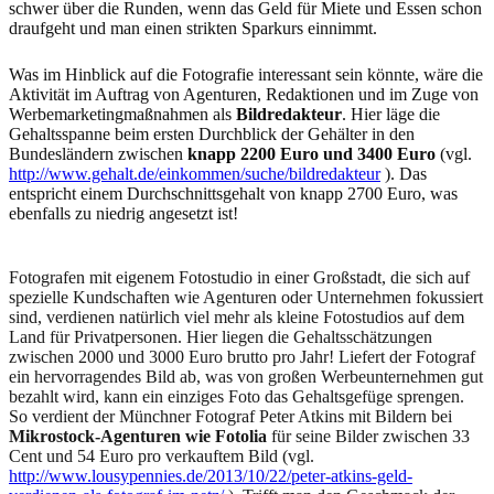
schwer über die Runden, wenn das Geld für Miete und Essen schon
draufgeht und man einen strikten Sparkurs einnimmt.
Was im Hinblick auf die Fotografie interessant sein könnte, wäre die
Aktivität im Auftrag von Agenturen, Redaktionen und im Zuge von
Werbemarketingmaßnahmen als
Bildredakteur
. Hier läge die
Gehaltsspanne beim ersten Durchblick der Gehälter in den
Bundesländern zwischen
knapp 2200 Euro und 3400 Euro
(vgl.
http://www.gehalt.de/einkommen/suche/bildredakteur
). Das
entspricht einem Durchschnittsgehalt von knapp 2700 Euro, was
ebenfalls zu niedrig angesetzt ist!
Fotografen mit eigenem Fotostudio in einer Großstadt, die sich auf
spezielle Kundschaften wie Agenturen oder Unternehmen fokussiert
sind, verdienen natürlich viel mehr als kleine Fotostudios auf dem
Land für Privatpersonen. Hier liegen die Gehaltsschätzungen
zwischen 2000 und 3000 Euro brutto pro Jahr! Liefert der Fotograf
ein hervorragendes Bild ab, was von großen Werbeunternehmen gut
bezahlt wird, kann ein einziges Foto das Gehaltsgefüge sprengen.
So verdient der Münchner Fotograf Peter Atkins mit Bildern bei
Mikrostock-Agenturen wie Fotolia
für seine Bilder zwischen 33
Cent und 54 Euro pro verkauftem Bild (vgl.
http://www.lousypennies.de/2013/10/22/peter-atkins-geld-