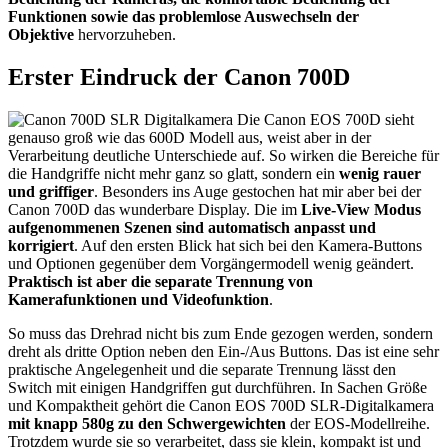
Funktionen sowie das problemlose Auswechseln der
Objektive
hervorzuheben.
Erster Eindruck der Canon 700D
Die Canon EOS 700D sieht
genauso groß wie das 600D Modell aus, weist aber in der
Verarbeitung deutliche Unterschiede auf. So wirken die Bereiche für
die Handgriffe nicht mehr ganz so glatt, sondern ein
wenig rauer
und griffiger
. Besonders ins Auge gestochen hat mir aber bei der
Canon 700D das wunderbare Display. Die im
Live-View Modus
aufgenommenen Szenen sind automatisch anpasst und
korrigiert
. Auf den ersten Blick hat sich bei den Kamera-Buttons
und Optionen gegenüber dem Vorgängermodell wenig geändert.
Praktisch ist aber die separate Trennung von
Kamerafunktionen und Videofunktion
.
So muss das Drehrad nicht bis zum Ende gezogen werden, sondern
dreht als dritte Option neben den Ein-/Aus Buttons. Das ist eine sehr
praktische Angelegenheit und die separate Trennung lässt den
Switch mit einigen Handgriffen gut durchführen. In Sachen Größe
und Kompaktheit gehört die Canon EOS 700D SLR-Digitalkamera
mit knapp 580g zu den Schwergewichten
der EOS-Modellreihe.
Trotzdem wurde sie so verarbeitet, dass sie klein, kompakt ist und