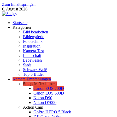
Zum Inhalt springen
6. August 2026
Seejey Fotoblog
Startseite
Fotografie Magazin von Khoa Nguyen
Kategorien
Bild bearbeiten
Bildergalerie
Fototechnik
Inspiration
Kamera Test
Landschaft
Lebewesen
Stadt
Schwarz-Weiß
Top 5 Bilder
Kamera Empfehlungen
Spiegelreflexkamera
Canon EOS 700D
Canon EOS 600D
Nikon D90
Nikon D7000
Action Cam
GoPro HERO 5 Black
DJI Osmo Action