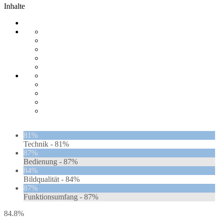
Inhalte
81%
Technik -
81%
87%
Bedienung -
87%
84%
Bildqualität -
84%
87%
Funktionsumfang -
87%
84.8%