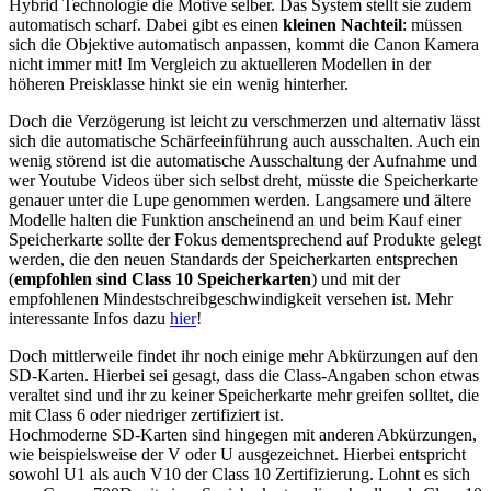
Hybrid Technologie die Motive selber. Das System stellt sie zudem
automatisch scharf. Dabei gibt es einen
kleinen Nachteil
: müssen
sich die Objektive automatisch anpassen, kommt die Canon Kamera
nicht immer mit! Im Vergleich zu aktuelleren Modellen in der
höheren Preisklasse hinkt sie ein wenig hinterher.
Doch die Verzögerung ist leicht zu verschmerzen und alternativ lässt
sich die automatische Schärfeeinführung auch ausschalten. Auch ein
wenig störend ist die automatische Ausschaltung der Aufnahme und
wer Youtube Videos über sich selbst dreht, müsste die Speicherkarte
genauer unter die Lupe genommen werden. Langsamere und ältere
Modelle halten die Funktion anscheinend an und beim Kauf einer
Speicherkarte sollte der Fokus dementsprechend auf Produkte gelegt
werden, die den neuen Standards der Speicherkarten entsprechen
(
empfohlen sind Class 10 Speicherkarten
) und mit der
empfohlenen Mindestschreibgeschwindigkeit versehen ist. Mehr
interessante Infos dazu
hier
!
Doch mittlerweile findet ihr noch einige mehr Abkürzungen auf den
SD-Karten. Hierbei sei gesagt, dass die Class-Angaben schon etwas
veraltet sind und ihr zu keiner Speicherkarte mehr greifen solltet, die
mit Class 6 oder niedriger zertifiziert ist.
Hochmoderne SD-Karten sind hingegen mit anderen Abkürzungen,
wie beispielsweise der V oder U ausgezeichnet. Hierbei entspricht
sowohl U1 als auch V10 der Class 10 Zertifizierung. Lohnt es sich