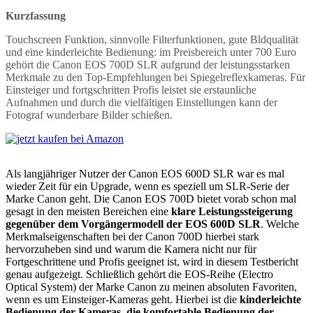
Kurzfassung
Touchscreen Funktion, sinnvolle Filterfunktionen, gute Bldqualität
und eine kinderleichte Bedienung: im Preisbereich unter 700 Euro
gehört die Canon EOS 700D SLR aufgrund der leistungsstarken
Merkmale zu den Top-Empfehlungen bei Spiegelreflexkameras. Für
Einsteiger und fortgschritten Profis leistet sie erstaunliche
Aufnahmen und durch die vielfältigen Einstellungen kann der
Fotograf wunderbare Bilder schießen.
Als langjähriger Nutzer der Canon EOS 600D SLR war es mal
wieder Zeit für ein Upgrade, wenn es speziell um SLR-Serie der
Marke Canon geht. Die Canon EOS 700D bietet vorab schon mal
gesagt in den meisten Bereichen eine
klare Leistungssteigerung
gegenüber dem Vorgängermodell der EOS 600D SLR
. Welche
Merkmalseigenschaften bei der Canon 700D hierbei stark
hervorzuheben sind und warum die Kamera nicht nur für
Fortgeschrittene und Profis geeignet ist, wird in diesem Testbericht
genau aufgezeigt. Schließlich gehört die EOS-Reihe (Electro
Optical System) der Marke Canon zu meinen absoluten Favoriten,
wenn es um Einsteiger-Kameras geht. Hierbei ist die
kinderleichte
Bedienung der Kameras, die komfortable Bedienung der