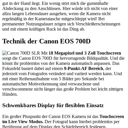
gut in der Hand liegt. Ein wenig stört mich die gummihafte
Abdeckung zu den Anschlüssen. Hier würde ich nicht von einer
allzu langen Lebensdauer ausgehen, wenn die Kamera nicht
regelmäßig in der Kameratasche mitgeschleppt wird! Bei
permanenter Nutzungsdauer zeigen sich Verschleißerscheinungen
und mit einem kräftigen Ruck ist das Ding ab.
Technik der Canon EOS 700D
Mit
18 Megapixel und 3 Zoll Touchscreen
sorgt die Canon EOS 700D für hervorragende Bildqualität. Und die
könnt ihr problemlos von der Kamera automatisch anpassen. Das
Fokusfeld basiert dabei auf einem
9-Punkt-AF Bereich
, der
jederzeit vom Fotografen verändert und variiert werden kann. Und
mit einer Reihenaufnahme von 5 Bilder pro Sekunde bei
automatischer Motiverkennung sind verwaschene und
verschwommene nicht länger das große Problem bei leicht zittrigen
Händen.
Schwenkbares Display für flexiblen Einsatz
Ein großer Pluspunkt der Canon EOS Kamera ist das
Touchscreen
im Live View Modus.
Der Fotograf kann hierbei problemlos per
Berührung auf dem Display den Schärfebereich festlegen.