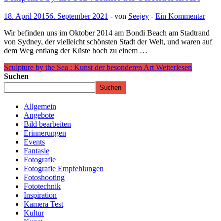
18. April 2015
6. September 2021
-
von
Seejey
-
Ein Kommentar
Wir befinden uns im Oktober 2014 am Bondi Beach am Stadtrand
von Sydney, der vielleicht schönsten Stadt der Welt, und waren auf
dem Weg entlang der Küste hoch zu einem …
Sculpture by the Sea : Kunst der besonderen Art
Weiterlesen
Suchen
Suchen
Allgemein
Angebote
Bild bearbeiten
Erinnerungen
Events
Fantasie
Fotografie
Fotografie Empfehlungen
Fotoshooting
Fototechnik
Inspiration
Kamera Test
Kultur