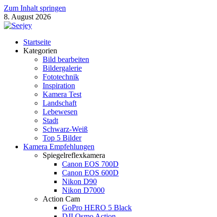
Zum Inhalt springen
8. August 2026
Seejey Fotoblog
Startseite
Fotografie Magazin von Khoa Nguyen
Kategorien
Bild bearbeiten
Bildergalerie
Fototechnik
Inspiration
Kamera Test
Landschaft
Lebewesen
Stadt
Schwarz-Weiß
Top 5 Bilder
Kamera Empfehlungen
Spiegelreflexkamera
Canon EOS 700D
Canon EOS 600D
Nikon D90
Nikon D7000
Action Cam
GoPro HERO 5 Black
DJI Osmo Action