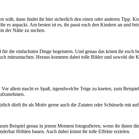
n sollt, dann findet ihr hier sicherlich den einen oder anderen Tipp. Ki
hr es anpackt. Am besten ist es, ihr passt euch den Kindern an und bri
in der Nähe zu suchen.
l für die einfachsten Dinge begeistern. Und genau das könnt ihr euch 
auch mitzumachen. Heraus kommen dabei tolle Bilder und sowohl die Ki
n. Vor allem macht es Spaß, irgendwelche Teige zu kneten, zum Beisp
 aufzunehmen.
türlich dürft ihr als Motiv gerne auch die Zutaten oder Schüsseln mit auf
 zum Beispiel genau in jenem Moment fotografieren, wenn ihr ihnen di
derbar Höhlen bauen. Auch dabei könnt ihr tolle Effekte erzielen.