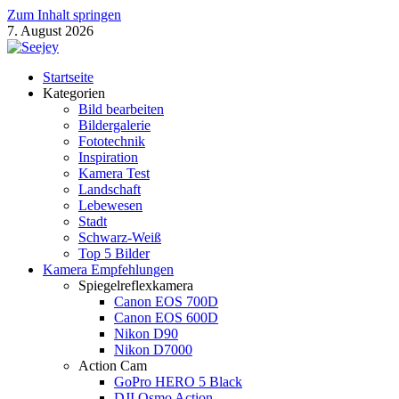
Zum Inhalt springen
7. August 2026
Seejey Fotoblog
Startseite
Fotografie Magazin von Khoa Nguyen
Kategorien
Bild bearbeiten
Bildergalerie
Fototechnik
Inspiration
Kamera Test
Landschaft
Lebewesen
Stadt
Schwarz-Weiß
Top 5 Bilder
Kamera Empfehlungen
Spiegelreflexkamera
Canon EOS 700D
Canon EOS 600D
Nikon D90
Nikon D7000
Action Cam
GoPro HERO 5 Black
DJI Osmo Action