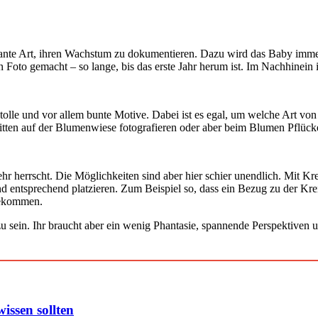
sante Art, ihren Wachstum zu dokumentieren. Dazu wird das Baby immer 
 Foto gemacht – so lange, bis das erste Jahr herum ist. Im Nachhinein i
lle und vor allem bunte Motive. Dabei ist es egal, um welche Art vo
mitten auf der Blumenwiese fotografieren oder aber beim Blumen Pflück
hr herrscht. Die Möglichkeiten sind aber hier schier unendlich. Mit K
d entsprechend platzieren. Zum Beispiel so, dass ein Bezug zu der Krei
 bekommen.
 zu sein. Ihr braucht aber ein wenig Phantasie, spannende Perspektiven u
issen sollten