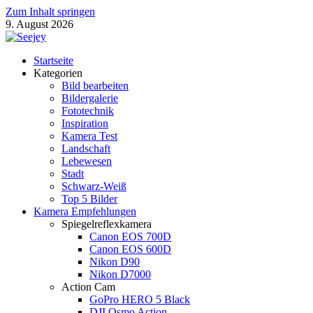
Zum Inhalt springen
9. August 2026
Seejey Fotoblog
Startseite
Fotografie Magazin von Khoa Nguyen
Kategorien
Bild bearbeiten
Bildergalerie
Fototechnik
Inspiration
Kamera Test
Landschaft
Lebewesen
Stadt
Schwarz-Weiß
Top 5 Bilder
Kamera Empfehlungen
Spiegelreflexkamera
Canon EOS 700D
Canon EOS 600D
Nikon D90
Nikon D7000
Action Cam
GoPro HERO 5 Black
DJI Osmo Action