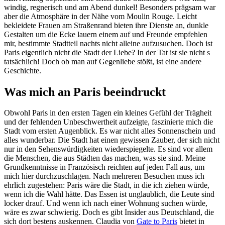
windig, regnerisch und am Abend dunkel! Besonders prägsam war
aber die Atmosphäre in der Nähe vom Moulin Rouge. Leicht
bekleidete Frauen am Straßenrand bieten ihre Dienste an, dunkle
Gestalten um die Ecke lauern einem auf und Freunde empfehlen
mir, bestimmte Stadtteil nachts nicht alleine aufzusuchen. Doch ist
Paris eigentlich nicht die Stadt der Liebe? In der Tat ist sie nicht s
tatsächlich! Doch ob man auf Gegenliebe stößt, ist eine andere
Geschichte.
Was mich an Paris beeindruckt
Obwohl Paris in den ersten Tagen ein kleines Gefühl der Trägheit
und der fehlenden Unbeschwertheit aufzeigte, faszinierte mich die
Stadt vom ersten Augenblick. Es war nicht alles Sonnenschein und
alles wunderbar. Die Stadt hat einen gewissen Zauber, der sich nicht
nur in den Sehenswürdigkeiten wiederspiegelte. Es sind vor allem
die Menschen, die aus Städten das machen, was sie sind. Meine
Grundkenntnisse in Französisch reichten auf jeden Fall aus, um
mich hier durchzuschlagen. Nach mehreren Besuchen muss ich
ehrlich zugestehen: Paris wäre die Stadt, in die ich ziehen würde,
wenn ich die Wahl hätte. Das Essen ist unglaublich, die Leute sind
locker drauf. Und wenn ich nach einer Wohnung suchen würde,
wäre es zwar schwierig. Doch es gibt Insider aus Deutschland, die
sich dort bestens auskennen. Claudia von
Gate to Paris
bietet in