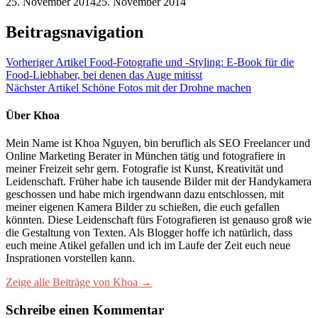
25. November 2014
25. November 2014
Beitragsnavigation
Vorheriger Artikel
Food-Fotografie und -Styling: E-Book für die
Food-Liebhaber, bei denen das Auge mitisst
Nächster Artikel
Schöne Fotos mit der Drohne machen
Über Khoa
Mein Name ist Khoa Nguyen, bin beruflich als SEO Freelancer und
Online Marketing Berater in München tätig und fotografiere in
meiner Freizeit sehr gern. Fotografie ist Kunst, Kreativität und
Leidenschaft. Früher habe ich tausende Bilder mit der Handykamera
geschossen und habe mich irgendwann dazu entschlossen, mit
meiner eigenen Kamera Bilder zu schießen, die euch gefallen
könnten. Diese Leidenschaft fürs Fotografieren ist genauso groß wie
die Gestaltung von Texten. Als Blogger hoffe ich natürlich, dass
euch meine Atikel gefallen und ich im Laufe der Zeit euch neue
Insprationen vorstellen kann.
Zeige alle Beiträge von Khoa →
Schreibe einen Kommentar