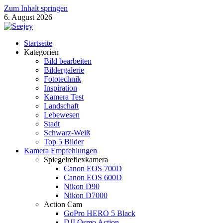
Zum Inhalt springen
6. August 2026
Seejey Fotoblog
Startseite
Fotografie Magazin von Khoa Nguyen
Kategorien
Bild bearbeiten
Bildergalerie
Fototechnik
Inspiration
Kamera Test
Landschaft
Lebewesen
Stadt
Schwarz-Weiß
Top 5 Bilder
Kamera Empfehlungen
Spiegelreflexkamera
Canon EOS 700D
Canon EOS 600D
Nikon D90
Nikon D7000
Action Cam
GoPro HERO 5 Black
DJI Osmo Action