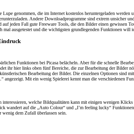
die Lupe genommen, die im Internet kostenlos heruntergeladen werden u
herunterzuladen. Andere Downloadprogramme sind extrem unsicher und ni
d auf jeden Fall gute Freeware Tools, die den Bilder einen gewissen T
 mal ausgetestet und die wichtigsten grundlegenden Funktionen will ich
Eindruck
pärlichen Funktionen bei Picasa belächeln. Aber für die schnelle Bearbe
et ihr hier links oben fünf Bereiche, die zur Bearbeitung der Bilder nö
 künstlerischen Bearbeitung der Bilder. Die einzelnen Optionen sind m
…“ angezeigt. Mit ein wenig Spielerei kennt man die verschiedenen Fun
ich interessieren, welche Bildqualitäten kann mit einigen wenigen Klic
k wandert auf die „Auto Colour“ und „I’m feeling lucky“ Funktionen. 
er wenig dem Zufall überlassen sein.