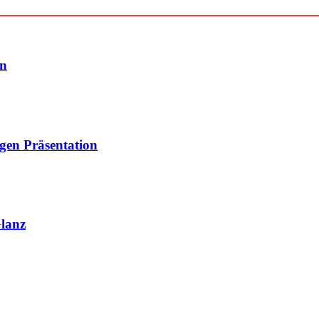
en
gen Präsentation
Glanz