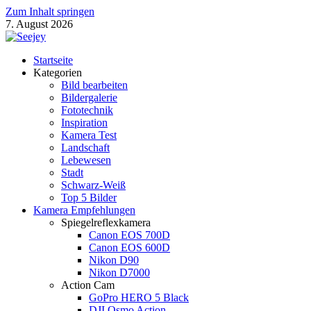
Zum Inhalt springen
7. August 2026
Seejey Fotoblog
Startseite
Fotografie Magazin von Khoa Nguyen
Kategorien
Bild bearbeiten
Bildergalerie
Fototechnik
Inspiration
Kamera Test
Landschaft
Lebewesen
Stadt
Schwarz-Weiß
Top 5 Bilder
Kamera Empfehlungen
Spiegelreflexkamera
Canon EOS 700D
Canon EOS 600D
Nikon D90
Nikon D7000
Action Cam
GoPro HERO 5 Black
DJI Osmo Action